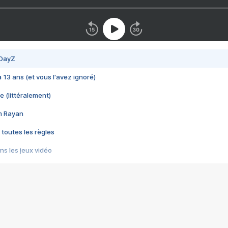
 DayZ
 a 13 ans (et vous l'avez ignoré)
e (littéralement)
im Rayan
 toutes les règles
s les jeux vidéo
us choquant de Rockstar ? - Le scandale BULLY
e plus moche de Steam
du RÊVE tourne au CAUCHEMAR
pendant 8 heures