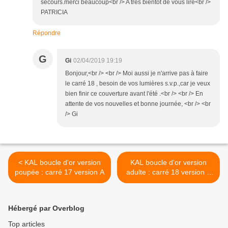
secours.merci beaucoup<br /> A très bientot de vous lire<br />
PATRICIA
Répondre
G
Gi
02/04/2019 19:19
Bonjour,<br /> <br /> Moi aussi je n'arrive pas à faire
le carré 18 , besoin de vos lumières s.v.p.,car je veux
bien finir ce couverture avant l'été .<br /> <br /> En
attente de vos nouvelles et bonne journée, <br /> <br
/> Gi
< KAL boucle d'or version
KAL boucle d'or version
poupée : carré 17 version A
adulte : carré 18 version A
>
Hébergé par Overblog
Top articles