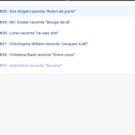
#30 : Eve Angeli raconte "Avant de partir"
#29 : MC Solaar raconte "Bouge de là"
28 : Lorie raconte "Je vais vite"
#27 : Christophe Willem raconte "Jacques a dit"
#26 : Chimène Badi raconte "Entre nous"
#25 : Indochine raconte "3e sexe"
#24 : Zaho raconte "C'est chelou"
#23 : Patrick Bruel raconte "Au café des délices"
#22 : Kyo raconte "Le chemin"
#21 : Nolwenn Leroy raconte "Cassé"
#20 : Patrick Hernandez raconte "Born to be alive"
#19 : Lorie raconte "Près de moi"