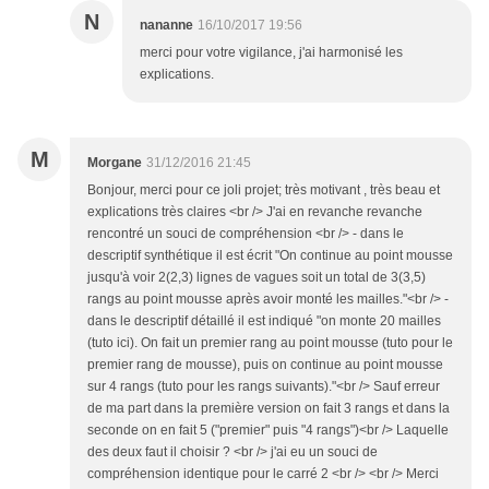
N
nananne
16/10/2017 19:56
merci pour votre vigilance, j'ai harmonisé les
explications.
M
Morgane
31/12/2016 21:45
Bonjour, merci pour ce joli projet; très motivant , très beau et
explications très claires <br /> J'ai en revanche revanche
rencontré un souci de compréhension <br /> - dans le
descriptif synthétique il est écrit "On continue au point mousse
jusqu'à voir 2(2,3) lignes de vagues soit un total de 3(3,5)
rangs au point mousse après avoir monté les mailles."<br /> -
dans le descriptif détaillé il est indiqué "on monte 20 mailles
(tuto ici). On fait un premier rang au point mousse (tuto pour le
premier rang de mousse), puis on continue au point mousse
sur 4 rangs (tuto pour les rangs suivants)."<br /> Sauf erreur
de ma part dans la première version on fait 3 rangs et dans la
seconde on en fait 5 ("premier" puis "4 rangs")<br /> Laquelle
des deux faut il choisir ? <br /> j'ai eu un souci de
compréhension identique pour le carré 2 <br /> <br /> Merci