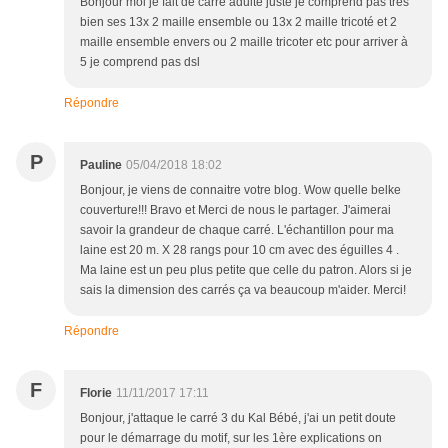
Bonjour moi je fait de carré adulte juste je comprend pas très
bien ses 13x 2 maille ensemble ou 13x 2 maille tricoté et 2
maille ensemble envers ou 2 maille tricoter etc pour arriver à
5 je comprend pas dsl
Répondre
P
Pauline
05/04/2018 18:02
Bonjour, je viens de connaitre votre blog. Wow quelle belke
couverture!!! Bravo et Merci de nous le partager. J'aimerai
savoir la grandeur de chaque carré. L'échantillon pour ma
laine est 20 m. X 28 rangs pour 10 cm avec des éguilles 4 .
Ma laine est un peu plus petite que celle du patron. Alors si je
sais la dimension des carrés ça va beaucoup m'aider. Merci!
Répondre
F
Florie
11/11/2017 17:11
Bonjour, j'attaque le carré 3 du Kal Bébé, j'ai un petit doute
pour le démarrage du motif, sur les 1ère explications on