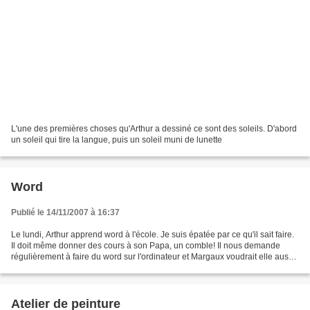
L'une des premières choses qu'Arthur a dessiné ce sont des soleils. D'abord
un soleil qui tire la langue, puis un soleil muni de lunette
Word
Publié le 14/11/2007 à 16:37
Le lundi, Arthur apprend word à l'école. Je suis épatée par ce qu'il sait faire.
Il doit même donner des cours à son Papa, un comble! Il nous demande
régulièrement à faire du word sur l'ordinateur et Margaux voudrait elle aussi
jouer à Word. Cette après-midi,...
Atelier de peinture