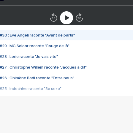
#30 : Eve Angeli raconte "Avant de partir"
#29 : MC Solaar raconte "Bouge de là"
28 : Lorie raconte "Je vais vite"
#27 : Christophe Willem raconte "Jacques a dit"
#26 : Chimène Badi raconte "Entre nous"
#25 : Indochine raconte "3e sexe"
#24 : Zaho raconte "C'est chelou"
#23 : Patrick Bruel raconte "Au café des délices"
#22 : Kyo raconte "Le chemin"
#21 : Nolwenn Leroy raconte "Cassé"