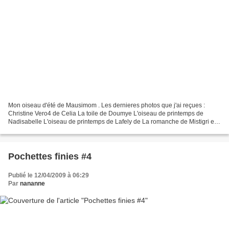
Mon oiseau d'été de Mausimom . Les dernieres photos que j'ai reçues :
Christine Vero4 de Celia La toile de Doumye L'oiseau de printemps de
Nadisabelle L'oiseau de printemps de Lafely de La romanche de Mistigri et
de Syla Les oiseaux de l'hiver et du printemps...
Pochettes finies #4
Publié le 12/04/2009 à 06:29
Par
nananne