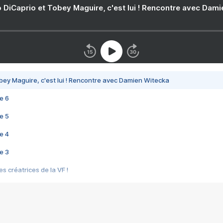
 DiCaprio et Tobey Maguire, c'est lui ! Rencontre avec Dam
bey Maguire, c'est lui ! Rencontre avec Damien Witecka
e 6
e 5
e 4
e 3
s créatrices de la VF !
e 2
e 1