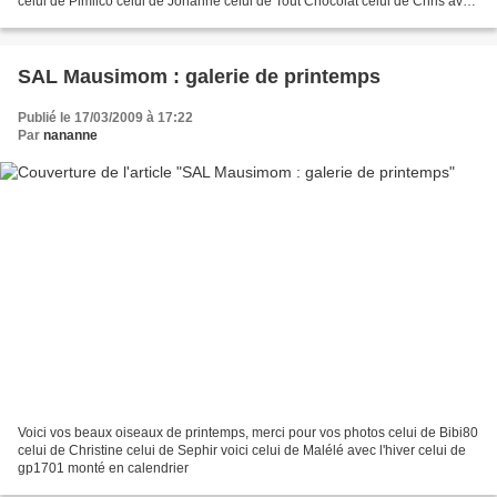
celui de Pimlico celui de Johanne celui de Tout Chocolat celui de Chris avec
l'hiver celui de Christine avec...
SAL Mausimom : galerie de printemps
Publié le 17/03/2009 à 17:22
Par
nananne
Voici vos beaux oiseaux de printemps, merci pour vos photos celui de Bibi80
celui de Christine celui de Sephir voici celui de Malélé avec l'hiver celui de
gp1701 monté en calendrier