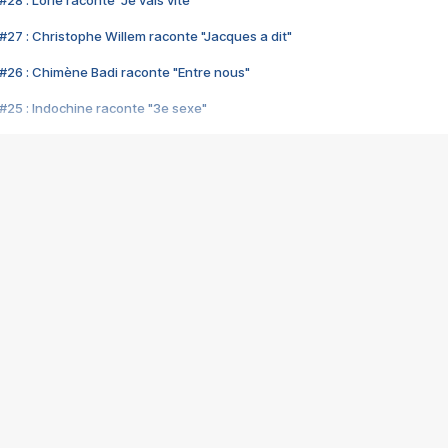
28 : Lorie raconte "Je vais vite"
#27 : Christophe Willem raconte "Jacques a dit"
#26 : Chimène Badi raconte "Entre nous"
#25 : Indochine raconte "3e sexe"
#24 : Zaho raconte "C'est chelou"
#23 : Patrick Bruel raconte "Au café des délices"
#22 : Kyo raconte "Le chemin"
#21 : Nolwenn Leroy raconte "Cassé"
#20 : Patrick Hernandez raconte "Born to be alive"
#19 : Lorie raconte "Près de moi"
#18 : Michael Jones raconte "A nos actes manqués" (avec Jean-Jacque
#17 : Khaled raconte "Aïcha"
#16 : Corneille raconte "Parce qu'on vient de loin"